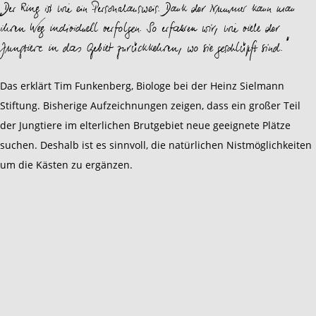
„Der Ring ist wie ein Personalausweis. Dank der Nummer kann man
ihren Weg individuell verfolgen. So erfahren wir, wie viele der
Jungtiere in das Gebiet zurückkehren, wo sie geschlüpft sind."
Das erklärt Tim Funkenberg, Biologe bei der Heinz Sielmann
Stiftung. Bisherige Aufzeichnungen zeigen, dass ein großer Teil
der Jungtiere im elterlichen Brutgebiet neue geeignete Plätze
suchen. Deshalb ist es sinnvoll, die natürlichen Nistmöglichkeiten
um die Kästen zu ergänzen.