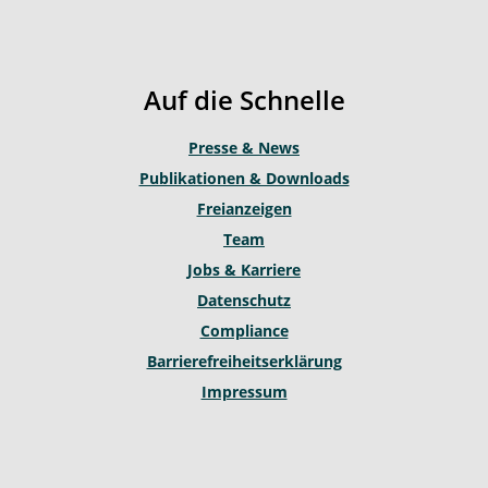
t
t
e
u
a
b
b
g
o
Auf die Schnelle
e
r
o
a
k
Presse & News
m
Publikationen & Downloads
Freianzeigen
Team
Jobs & Karriere
Datenschutz
Compliance
Barrierefreiheitserklärung
Impressum