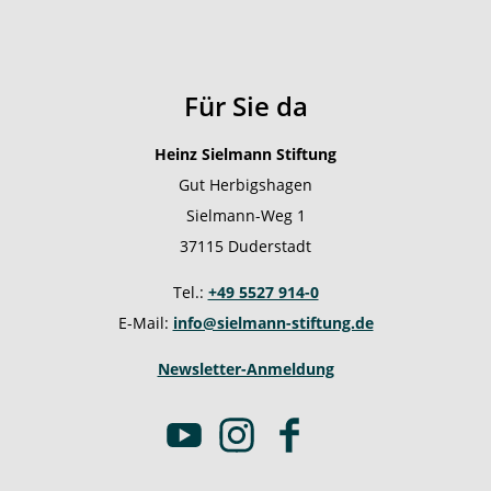
Für Sie da
Heinz Sielmann Stiftung
Gut Herbigshagen
Sielmann-Weg 1
37115 Duderstadt
Tel.:
+49 5527 914-0
E-Mail:
info@sielmann-stiftung.de
Newsletter-Anmeldung
Y
I
F
o
n
a
u
s
c