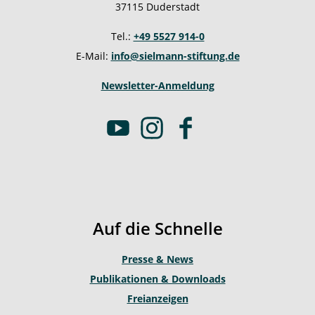
37115 Duderstadt
Tel.:
+49 5527 914-0
E-Mail:
info@sielmann-stiftung.de
Newsletter-Anmeldung
Y
I
F
o
n
a
u
s
c
t
t
e
u
a
b
b
g
o
Auf die Schnelle
e
r
o
a
k
Presse & News
m
Publikationen & Downloads
Freianzeigen