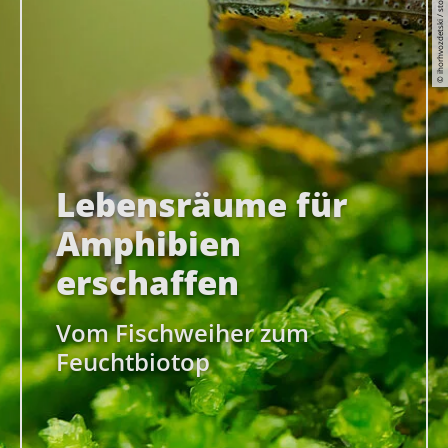
© ihorhvozdetski / stock.adobe.com
Lebensräume für
Amphibien
erschaffen
Vom Fischweiher zum
Feuchtbiotop