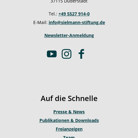
37115 Duderstadt
Tel.:
+49 5527 914-0
E-Mail:
info@sielmann-stiftung.de
Newsletter-Anmeldung
Y
I
F
o
n
a
u
s
c
t
t
e
u
a
b
b
g
o
Auf die Schnelle
e
r
o
a
k
Presse & News
m
Publikationen & Downloads
Freianzeigen
Team