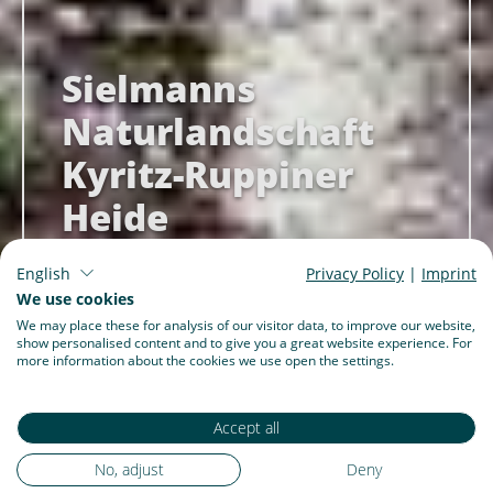
Sielmanns
Naturlandschaft
Kyritz-Ruppiner
Heide
English
Privacy Policy
|
Imprint
We use cookies
Kurz und bündig
We may place these for analysis of our visitor data, to improve our website,
Entdecken
show personalised content and to give you a great website experience. For
more information about the cookies we use open the settings.
Gut zu wissen
Ausflug planen
Accept all
No, adjust
Deny