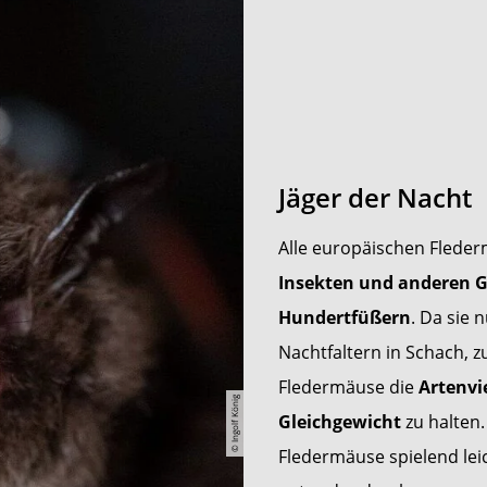
Jäger der Nacht
Alle europäischen Fleder
Insekten und anderen G
Hundertfüßern
. Da sie 
Nachtfaltern in Schach, 
Fledermäuse die
Artenvi
© Ingolf König
Gleichgewicht
zu halten
Fledermäuse spielend leic