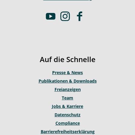
Y
I
F
o
n
a
u
s
c
t
t
e
u
a
b
b
g
o
Auf die Schnelle
e
r
o
a
k
Presse & News
m
Publikationen & Downloads
Freianzeigen
Team
Jobs & Karriere
Datenschutz
Compliance
Barrierefreiheitserklärung