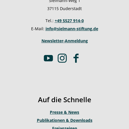
Sielmann-Weg 1
37115 Duderstadt
Tel.:
+49 5527 914-0
E-Mail:
info@sielmann-stiftung.de
Newsletter-Anmeldung
Y
I
F
o
n
a
u
s
c
t
t
e
u
a
b
b
g
o
Auf die Schnelle
e
r
o
a
k
Presse & News
m
Publikationen & Downloads
Freianzeigen