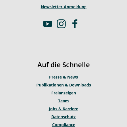
Newsletter-Anmeldung
Y
I
F
o
n
a
u
s
c
t
t
e
u
a
b
b
g
o
Auf die Schnelle
e
r
o
a
k
Presse & News
m
Publikationen & Downloads
Freianzeigen
Team
Jobs & Karriere
Datenschutz
Compliance