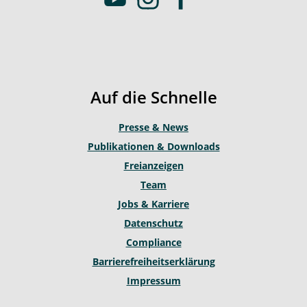
o
n
a
u
s
c
t
t
e
u
a
b
b
g
o
Auf die Schnelle
e
r
o
a
k
Presse & News
m
Publikationen & Downloads
Freianzeigen
Team
Jobs & Karriere
Datenschutz
Compliance
Barrierefreiheitserklärung
Impressum