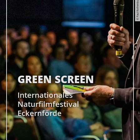
© Paul Rothenburg / MAM
GREEN SCREEN
Internationales
Naturfilmfestival
Eckernförde