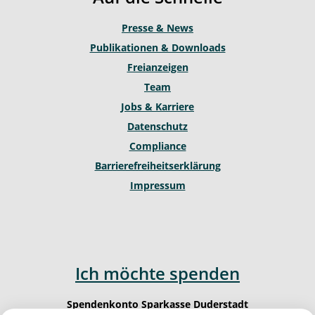
e
r
o
a
k
Presse & News
m
Publikationen & Downloads
Freianzeigen
Team
Jobs & Karriere
Datenschutz
Compliance
Barrierefreiheitserklärung
Impressum
Ich möchte spenden
Spendenkonto Sparkasse Duderstadt