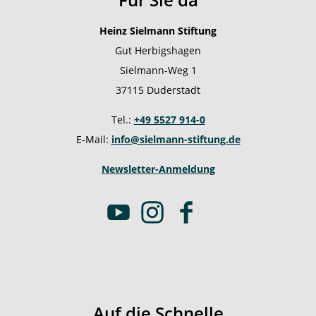
Heinz Sielmann Stiftung
Gut Herbigshagen
Sielmann-Weg 1
37115 Duderstadt
Tel.:
+49 5527 914-0
E-Mail:
info@sielmann-stiftung.de
Newsletter-Anmeldung
Y
I
F
o
n
a
u
s
c
t
t
e
u
a
b
b
g
o
Auf die Schnelle