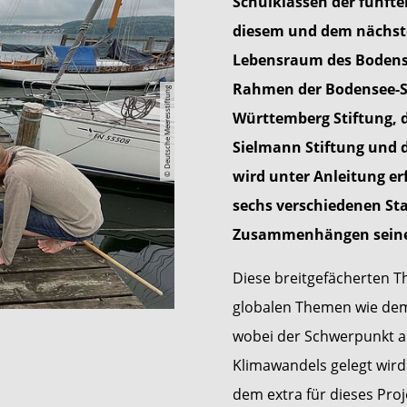
Schulklassen der fünft
diesem und dem nächste
Lebensraum des Bodens
Rahmen der Bodensee-Sa
© Deutsche Meeresstiftung
Württemberg Stiftung, 
Sielmann Stiftung und d
wird unter Anleitung e
sechs verschiedenen St
Zusammenhängen seines
Diese breitgefächerten 
globalen Themen wie dem
wobei der Schwerpunkt au
Klimawandels gelegt wird
dem extra für dieses Pro