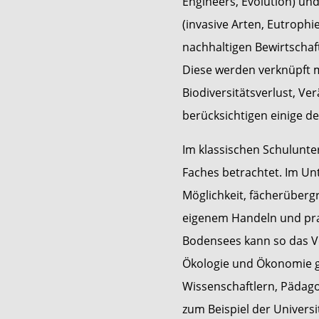
Engineers, Evolution) un
(invasive Arten, Eutrophi
nachhaltigen Bewirtscha
Diese werden verknüpft 
Biodiversitätsverlust, V
berücksichtigen einige de
Im klassischen Schulunter
Faches betrachtet. Im Unt
Möglichkeit, fächerüberg
eigenem Handeln und pra
Bodensees kann so das V
Ökologie und Ökonomie g
Wissenschaftlern, Pädag
zum Beispiel der Univers