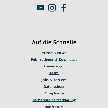
Y
I
F
o
n
a
u
s
c
t
t
e
u
a
b
b
g
o
Auf die Schnelle
e
r
o
a
k
Presse & News
m
Publikationen & Downloads
Freianzeigen
Team
Jobs & Karriere
Datenschutz
Compliance
Barrierefreiheitserklärung
Impressum