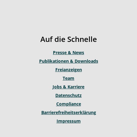
o
n
a
u
s
c
t
t
e
u
a
b
b
g
o
Auf die Schnelle
e
r
o
a
k
Presse & News
m
Publikationen & Downloads
Freianzeigen
Team
Jobs & Karriere
Datenschutz
Compliance
Barrierefreiheitserklärung
Impressum