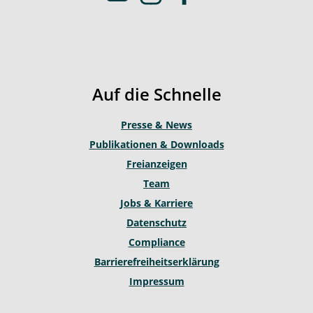
o
n
a
u
s
c
t
t
e
u
a
b
b
g
o
Auf die Schnelle
e
r
o
a
k
Presse & News
m
Publikationen & Downloads
Freianzeigen
Team
Jobs & Karriere
Datenschutz
Compliance
Barrierefreiheitserklärung
Impressum