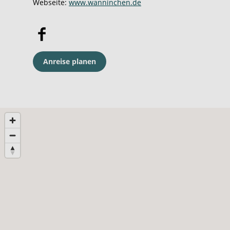
Webseite:
www.wanninchen.de
F
a
c
Anreise planen
e
b
o
o
k