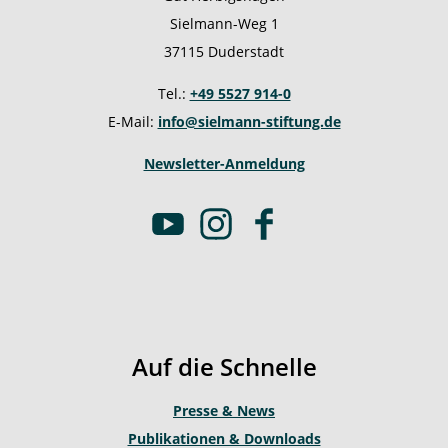
Sielmann-Weg 1
37115 Duderstadt
Tel.:
+49 5527 914-0
E-Mail:
info@sielmann-stiftung.de
Newsletter-Anmeldung
Y
I
F
o
n
a
u
s
c
t
t
e
u
a
b
b
g
o
Auf die Schnelle
e
r
o
a
k
Presse & News
m
Publikationen & Downloads