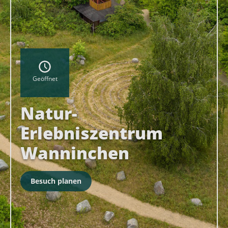
Geöffnet
Natur-
Erlebniszentrum
Wanninchen
Besuch planen