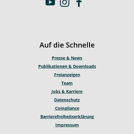
Y
I
F
o
n
a
u
s
c
t
t
e
u
a
b
b
g
o
Auf die Schnelle
e
r
o
a
k
Presse & News
m
Publikationen & Downloads
Freianzeigen
Team
Jobs & Karriere
Datenschutz
Compliance
Barrierefreiheitserklärung
Impressum