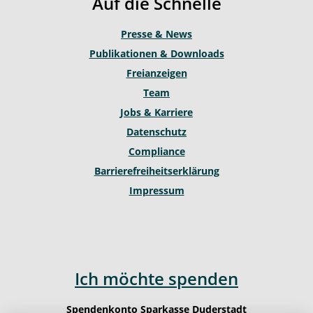
Auf die Schnelle
e
r
o
a
k
Presse & News
m
Publikationen & Downloads
Freianzeigen
Team
Jobs & Karriere
Datenschutz
Compliance
Barrierefreiheitserklärung
Impressum
Ich möchte spenden
Spendenkonto Sparkasse Duderstadt