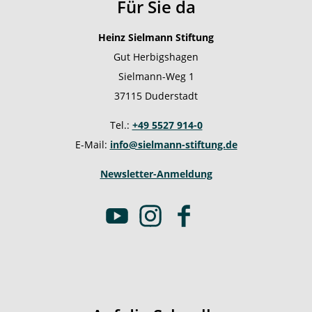
Für Sie da
Heinz Sielmann Stiftung
Gut Herbigshagen
Sielmann-Weg 1
37115 Duderstadt
Tel.:
+49 5527 914-0
E-Mail:
info@sielmann-stiftung.de
Newsletter-Anmeldung
Y
I
F
o
n
a
u
s
c
t
t
e
u
a
b
b
g
o