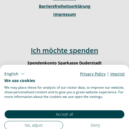
Barrierefreiheitserklärung
Impressum
Ich möchte spenden
Spendenkonto Sparkasse Duderstadt
IBAN: DE62 2605 1260 0000 0003 23
English
Privacy Policy
|
Imprint
BIC: NOLA DE 21 DUD
We use cookies
We may place these for analysis of our visitor data, to improve our website,
show personalised content and to give you a great website experience. For
more information about the cookies we use open the settings.
Accept all
Florian Amrhein
Pressesprecher
No, adjust
Deny