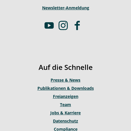
Newsletter-Anmeldung
Y
I
F
o
n
a
u
s
c
t
t
e
u
a
b
b
g
o
Auf die Schnelle
e
r
o
a
k
Presse & News
m
Publikationen & Downloads
Freianzeigen
Team
Jobs & Karriere
Datenschutz
Compliance