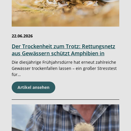
22.06.2026
Der Trockenheit zum Trotz: Rettungsnetz
aus Gewässern schützt Amphibien in
Südbayern
Die diesjährige Frühjahrsdürre hat erneut zahlreiche
Gewässer trockenfallen lassen – ein großer Stresstest
für…
Artikel ansehen