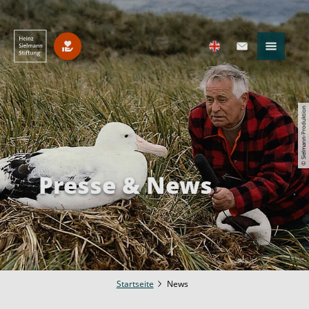
© Sielmann-Produktion
Presse & News
Startseite
News