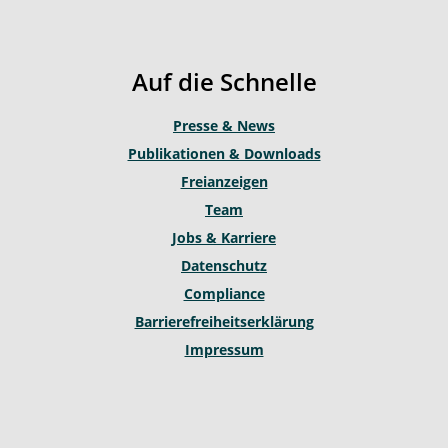
t
t
e
u
a
b
b
g
o
Auf die Schnelle
e
r
o
a
k
Presse & News
m
Publikationen & Downloads
Freianzeigen
Team
Jobs & Karriere
Datenschutz
Compliance
Barrierefreiheitserklärung
Impressum