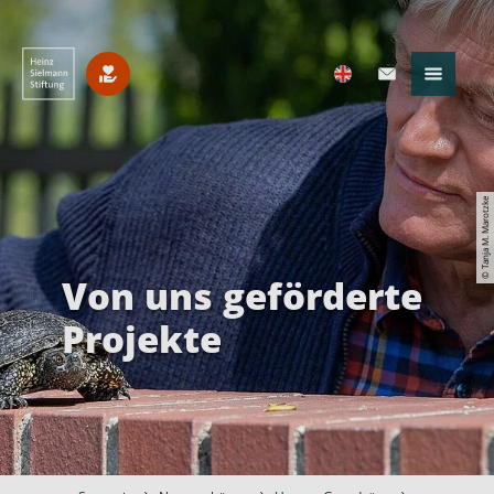
© Tanja M. Marotzke
Von uns geförderte
Projekte