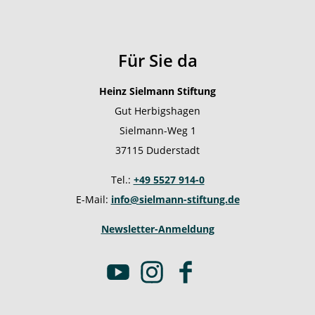
Für Sie da
Heinz Sielmann Stiftung
Gut Herbigshagen
Sielmann-Weg 1
37115 Duderstadt
Tel.:
+49 5527 914-0
E-Mail:
info@sielmann-stiftung.de
Newsletter-Anmeldung
Y
I
F
o
n
a
u
s
c